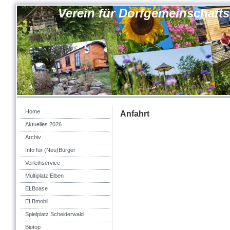
Verein für Dorfgemeinschaft
Home
Anfahrt
Aktuelles 2026
Archiv
Info für (Neu)Bürger
Verleihservice
Multiplatz Elben
ELBoase
ELBmobil
Spielplatz Scheiderwald
Biotop