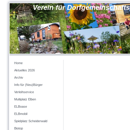
Verein für Dorfgemeinschaft
Home
Aktuelles 2026
Archiv
Info für (Neu)Bürger
Verleihservice
Multiplatz Elben
ELBoase
ELBmobil
Spielplatz Scheiderwald
Biotop