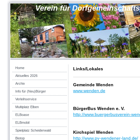
Verein für Dorfgemeinschaft
Home
Links/Lokales
Aktuelles 2026
Archiv
Gemeinde Wenden
www.wenden.de
Info für (Neu)Bürger
Verleihservice
Multiplatz Elben
BürgerBus Wenden e. V.
http://www.buergerbusverein-wen
ELBoase
ELBmobil
Spielplatz Scheiderwald
Kirchspiel Wenden
http://www.pv-wendener-land.de/
Biotop