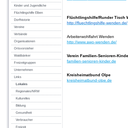
Kinder und Jugendliche
Flüchtlingshilfe Elben
Flüchtlingshilfe/Runder Tisch
Dorfhistorie
http://fluechtlingshilfe-wenden.de/
Vereine
Verbände
Arbeiterwohlfahrt Wenden
Organisationen
http://www.awo-wenden.de/
Ortsvorsteher
Verein Familien-Senioren-Kind
Waldbänker
familien-senioren-kinder.de
Freizeitgruppen
Unternehmen
Kreisheimatbund Olpe
Links
kreisheimatbund-olpe.de
Lokales
Regionales/NRW
Kulturelles
Bildung
Gesundheit
Verbraucher
Freizeit