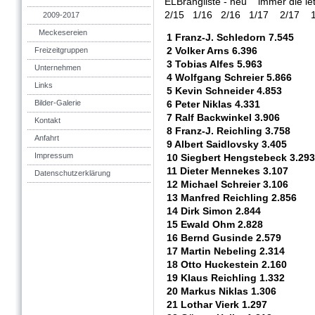
ELBrangliste - neu immer die letz
2/15 1/16 2/16 1/17 2/17 1
2009-2017
Meckesereien
1 Franz-J. Schledorn 7.545
Freizeitgruppen
2 Volker Arns 6.396
3 Tobias Alfes 5.963
Unternehmen
4 Wolfgang Schreier 5.866
Links
5 Kevin Schneider 4.853
Bilder-Galerie
6 Peter Niklas 4.331
7 Ralf Backwinkel 3.906
Kontakt
8 Franz-J. Reichling 3.758
Anfahrt
9 Albert Saidlovsky 3.405
Impressum
10 Siegbert Hengstebeck 3.293
11 Dieter Mennekes 3.107
Datenschutzerklärung
12 Michael Schreier 3.106
13 Manfred Reichling 2.856
14 Dirk Simon 2.844
15 Ewald Ohm 2.828
16 Bernd Gusinde 2.579
17 Martin Nebeling 2.314
18 Otto Huckestein 2.160
19 Klaus Reichling 1.332
20 Markus Niklas 1.306
21 Lothar Vierk 1.297