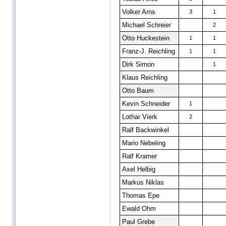
Volker Arns
3
1
Michael Schreier
2
Otto Huckestein
1
1
Franz-J. Reichling
1
1
Dirk Simon
1
Klaus Reichling
Otto Baum
Kevin Schneider
1
Lothar Vierk
2
Ralf Backwinkel
Mario Nebeling
Ralf Kramer
Axel Helbig
Markus Niklas
Thomas Epe
Ewald Ohm
Paul Grebe