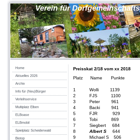
Verein für Dorfgemeinschaft
Home
Preisskat 2/18 vom xx 2018
Aktuelles 2026
Platz Name Punkte
Archiv
1 Wolli 1139
Info für (Neu)Bürger
2 FJS 1100
Verleihservice
3 Peter 961
Multiplatz Elben
4 Backi 941
5 FJR 929
ELBoase
6 Tobi 869
ELBmobil
7 Siegbert 684
Spielplatz Scheiderwald
8
Albert S
644
9 Michael S 506
Biotop