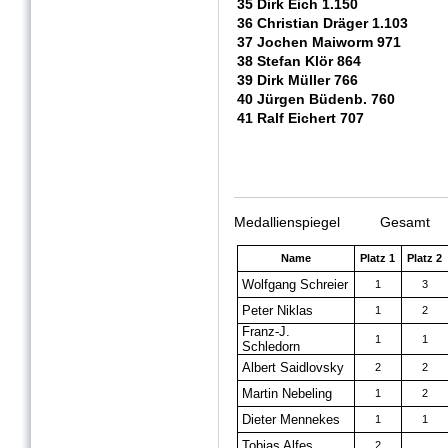
35 Dirk Eich 1.150
36 Christian Dräger 1.103
37 Jochen Maiworm 971
38 Stefan Klör 864
39 Dirk Müller 766
40 Jürgen Büdenb. 760
41 Ralf Eichert 707
Medallienspiegel Gesamt
Name
Platz 1
Platz 2
Wolfgang Schreier
1
3
Peter Niklas
1
2
Franz-J.
1
1
Schledorn
Albert Saidlovsky
2
2
Martin Nebeling
1
2
Dieter Mennekes
1
1
Tobias Alfes
2