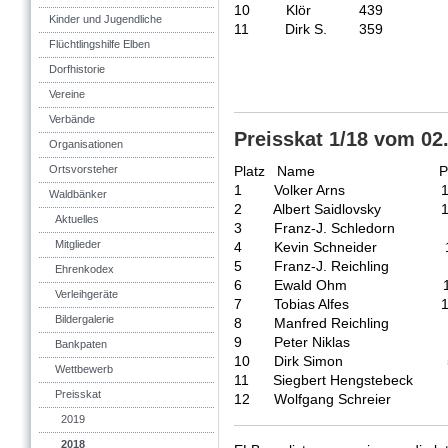
10 Klör 439
Kinder und Jugendliche
11 Dirk S. 359
Flüchtlingshilfe Elben
Dorfhistorie
Vereine
Verbände
Preisskat 1/18 vom 02
Organisationen
Ortsvorsteher
Platz Name Pun
1 Volker Arns 1.
Waldbänker
2 Albert Saidlovsky 1.
Aktuelles
3 Franz-J. Schledorn 
Mitglieder
4 Kevin Schneider 1
5 Franz-J. Reichling 1
Ehrenkodex
6 Ewald Ohm 1.
Verleihgeräte
7 Tobias Alfes 1.
Bildergalerie
8 Manfred Reichling
9 Peter Niklas 5
Bankpaten
10 Dirk Simon 5
Wettbewerb
11 Siegbert Hengstebeck
Preisskat
12 Wolfgang Schreier
2019
2018