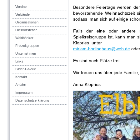
Vereine
Besondere Feiertage werden den 
bevorstehende Weihnachtszeit si
Verbände
sodass man sich auf einige schö
Organisationen
Ortsvorsteher
Falls der eine oder andere
Spielkreisgruppe ist, kann man
Waldbänker
Klopries unter
Freizeitgruppen
miriam-borlinghaus@web.de
ode
Unternehmen
Es sind noch Plätze frei!
Links
Bilder-Galerie
Wir freuen uns über jede Familie,
Kontakt
Anna Klopries
Anfahrt
Impressum
Datenschutzerklärung