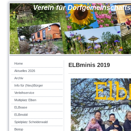
Verein für Dorfgemeinschaft
Home
ELBminis 2019
Aktuelles 2026
Archiv
Info für (Neu)Bürger
Verleihservice
Multiplatz Elben
ELBoase
ELBmobil
Spielplatz Scheiderwald
Biotop