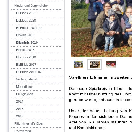
Kinder und Jugendliche
ELBkids 2021
ELBkids 2020
ELBminis 2021-22
Elbkids 2019
Elbminis 2019
Elbkids 2018
Elbminis 2018
ELBKids 2017
ELBKids 2014-16
Spielkreis Elbminis im zweiten 
Verleihmaterial
Messdiener
Der neue Spielkreis in Elben, d
Knott mit Unterstützung des Dor
Liturgiekreis
gerufen wurde, hat auch in diese
2014
2013
Unter der neuen Leitung von
Klopries treffen sich jeden Donn
2012
Alter von 0-3 Jahren mit ihren 
Flüchtlingshilfe Elben
und Bastelaktionen.
Dorfhistorie