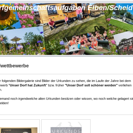
orfgemeinschaftsaufgaben Elben/Scheid
fwettbewerbe
r folgenden Bildergalerie sind Bilder der Urkunden zu sehen, die im Laufe der Jahre bei dem
ewerb "
Unser Dorf hat Zukunft
" bzw. früher
"Unser Dorf soll schöner werden"
verliehen
n.
 jemand noch irgendwelche alten Urkunden besitzen oder wissen, wo noch welche gelagert si
melden!