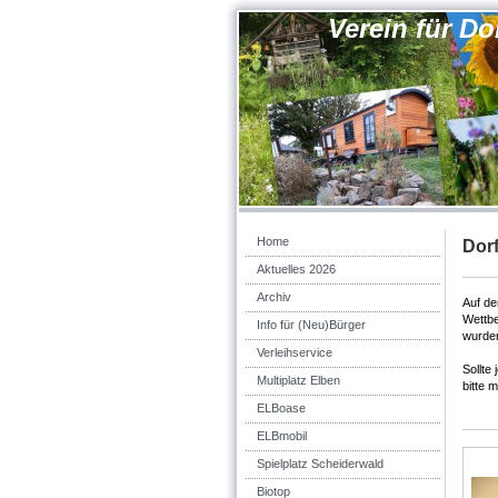
Verein für D
Home
Dor
Aktuelles 2026
Archiv
Auf de
Wettb
Info für (Neu)Bürger
wurde
Verleihservice
Sollte
Multiplatz Elben
bitte 
ELBoase
ELBmobil
Spielplatz Scheiderwald
Biotop