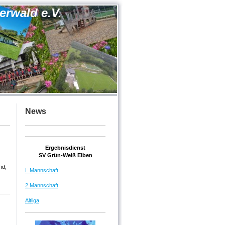
erwald e.V.
News
Ergebnisdienst
SV Grün-Weiß Elben
nd,
I. Mannschaft
2.Mannschaft
Altliga