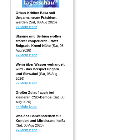
Orban-Kritiker Baka soll
Ungarns neuer Präsident
werden
(Sat, 08 Aug 2026)
>> Mehr lesen
Ukraine und Serbien wollen
stärker kooperieren - trotz
Belgrads Kreml-Nähe
(Sat, 08
Aug 2026)
>> Mehr lesen
Wenn über Wasser verhandelt
wird - das Beispiel Ungarn
und Slowakei
(Sat, 08 Aug
2026)
>> Mehr lesen
Großer Zulauf auch bei
kleineren CSD-Demos
(Sat, 08
Aug 2026)
>> Mehr lesen
Was das Bankensterben für
Kunden und Mittelstand heißt
(Sat, 08 Aug 2026)
>> Mehr lesen