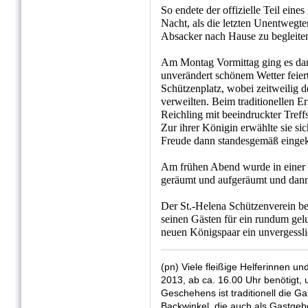
So endete der offizielle Teil eine
Nacht, als die letzten Unentwegte
Absacker nach Hause zu begleite
Am Montag Vormittag ging es dann
unverändert schönem Wetter feier
Schützenplatz, wobei zeitweilig d
verweilten. Beim traditionellen E
Reichling mit beeindruckter Treff
Zur ihrer Königin erwählte sie sic
Freude dann standesgemäß eingek
Am frühen Abend wurde in einer 
geräumt und aufgeräumt und dann
Der St.-Helena Schützenverein be
seinen Gästen für ein rundum ge
neuen Königspaar ein unvergessli
(pn) Viele fleißige Helferinnen u
2013, ab ca. 16.00 Uhr benötigt,
Geschehens ist traditionell die G
Backwinkel, die auch als Gastge