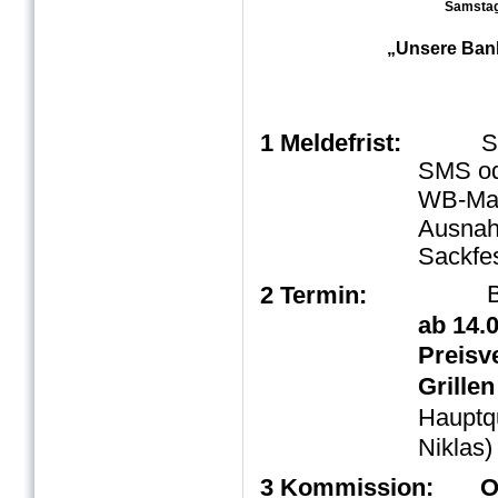
Samstag,
„Unsere Bank
1 Meldefrist:
S
SMS ode
WB-Majo
Ausnah
Sackfe
2 Termin:
ab 14.0
Preisv
Grille
Hauptq
Niklas)
3 Kommission:
O