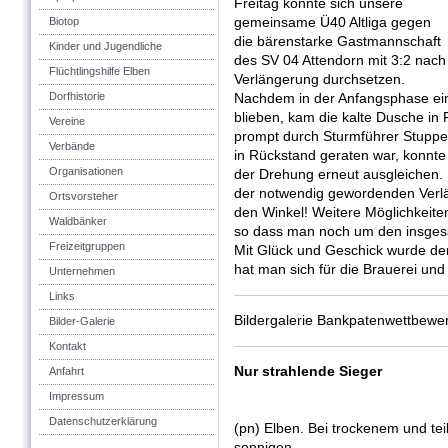
Freitag konnte sich unsere
gemeinsame Ü40 Altliga gegen
Biotop
die bärenstarke Gastmannschaft
Kinder und Jugendliche
des SV 04 Attendorn mit 3:2 nach
Flüchtlingshilfe Elben
Verlängerung durchsetzen.
Dorfhistorie
Nachdem in der Anfangsphase ein
blieben, kam die kalte Dusche in 
Vereine
prompt durch Sturmführer Stupp
Verbände
in Rückstand geraten war, konnt
Organisationen
der Drehung erneut ausgleichen. S
der notwendig gewordenden Verlä
Ortsvorsteher
den Winkel! Weitere Möglichkeit
Waldbänker
so dass man noch um den insgesam
Freizeitgruppen
Mit Glück und Geschick wurde der
hat man sich für die Brauerei und
Unternehmen
Links
Bildergalerie Bankpatenwettbew
Bilder-Galerie
Kontakt
Nur strahlende Sieger
Anfahrt
Impressum
Datenschutzerklärung
(pn) Elben. Bei trockenem und tei
sonnigen