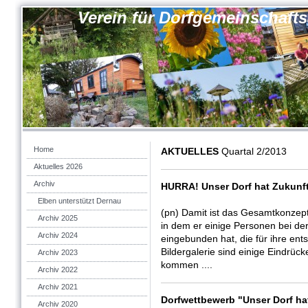
Verein für Dorfgemeinschaft
Home
AKTUELLES
Quartal 2/2013
Aktuelles 2026
Archiv
HURRA! Unser Dorf hat Zukunft:
Elben unterstützt Dernau
(pn) Damit ist das Gesamtkonze
Archiv 2025
in dem er einige Personen bei de
Archiv 2024
eingebunden hat, die für ihre ent
Bildergalerie sind einige Eindrü
Archiv 2023
kommen ....
Archiv 2022
Archiv 2021
Dorfwettbewerb "Unser Dorf ha
Archiv 2020