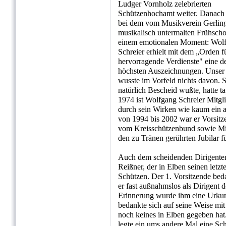
Ludger Vornholz zelebrierten
Schützenhochamt weiter. Danach
bei dem vom Musikverein Gerlin
musikalisch untermalten Frühsch
einem emotionalen Moment: Wol
Schreier erhielt mit dem „Orden f
hervorragende Verdienste" eine d
höchsten Auszeichnungen. Unser
wusste im Vorfeld nichts davon. S
natürlich Bescheid wußte, hatte ta
1974 ist Wolfgang Schreier Mitgl
durch sein Wirken wie kaum ein and
von 1994 bis 2002 war er Vorsi
vom Kreisschützenbund sowie Mich
den zu Tränen gerührten Jubilar fü
Auch dem scheidenden Dirigenten
Reißner, der in Elben seinen letz
Schützen. Der 1. Vorsitzende beda
er fast außnahmslos als Dirigent 
Erinnerung wurde ihm eine Urkund
bedankte sich auf seine Weise mi
noch keines in Elben gegeben hat.
legte ein ums andere Mal eine Sch