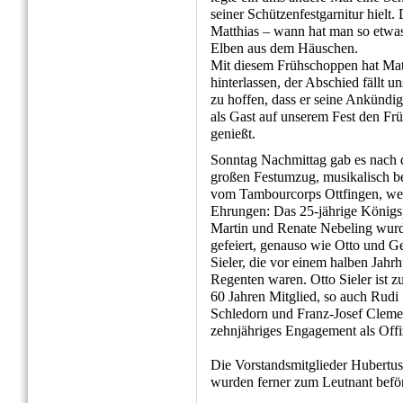
seiner Schützenfestgarnitur hielt.
Matthias – wann hat man so etwa
Elben aus dem Häuschen.
Mit diesem Frühschoppen hat Matt
hinterlassen, der Abschied fällt 
zu hoffen, dass er seine Ankündi
als Gast auf unserem Fest den Fr
genießt.
Sonntag Nachmittag gab es nach
großen Festumzug, musikalisch be
vom Tambourcorps Ottfingen, wei
Ehrungen: Das 25-jährige Königs
Martin und Renate Nebeling wur
gefeiert, genauso wie Otto und G
Sieler, die vor einem halben Jahr
Regenten waren. Otto Sieler ist z
60 Jahren Mitglied, so auch Rudi
Schledorn und Franz-Josef Clemens
zehnjähriges Engagement als Offi
Die Vorstandsmitglieder Hubert
wurden ferner zum Leutnant beför