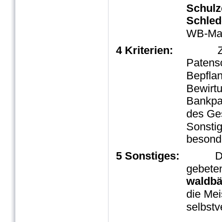
Schulz
Schled
WB-Maj
4 Kriterien:
Z
Patens
Bepflan
Bewirt
Bankpa
des Ge
Sonstig
besonde
5 Sonstiges:
D
gebeten
waldbä
die Mei
selbstv