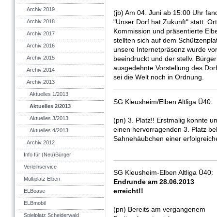
Archiv 2019
(jb) Am 04. Juni ab 15:00 Uhr f
"Unser Dorf hat Zukunft" statt. 
Archiv 2018
Kommission und präsentierte Elb
Archiv 2017
stellten sich auf dem Schützenpla
Archiv 2016
unsere Internetpräsenz wurde vorg
Archiv 2015
beeindruckt und der stellv. Bürger
ausgedehnte Vorstellung des Dorf
Archiv 2014
sei die Welt noch in Ordnung.
Archiv 2013
Aktuelles 1/2013
SG Kleusheim/Elben Altliga Ü40:
Aktuelles 2/2013
Aktuelles 3/2013
(pn) 3. Platz!! Erstmalig konnte
einen hervorragenden 3. Platz be
Aktuelles 4/2013
Sahnehäubchen einer erfolgreich
Archiv 2012
Info für (Neu)Bürger
Verleihservice
SG Kleusheim-Elben Altliga Ü40:
Multiplatz Elben
Endrunde am 28.06.2013
erreicht!!
ELBoase
ELBmobil
(pn) Bereits am vergangenem
Spielplatz Scheiderwald